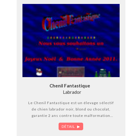
Chenil Fantastique
Labrador
Le Chenil Fantastique est un élevage sélectif
de chien labrador noir, blond ou chocolat,
garantie 2 ans contre toute malformation
congénitale et/ou héréditaire, vermifugé,
DÉTAIL
argots enlevés, lignée de travail, spécialisée
pour la chasse à la sauvagine. Toutes nos