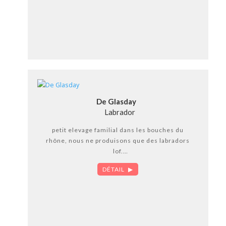
De Glasday
Labrador
petit elevage familial dans les bouches du
rhône, nous ne produisons que des labradors
lof.
nos reproducteurs sont indemnes tares
DÉTAIL
oculaires, hanches, coudes