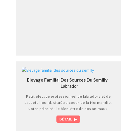
Elevage Familial Des Sources Du Semilly
Labrador
Petit élevage professionnel de labradors et de
bassets hound, situé au coeur de la Normandie.
Notre priorité : le bien-être de nos animaux,
chiots de qualités, tous inscrits au LOF.
DÉTAIL
Visitez notre site, et venez nous rendre visite.