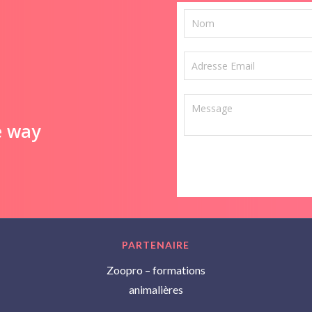
e way
PARTENAIRE
Zoopro – formations
animalières