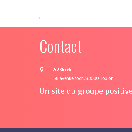
tout de vous !Soyez juste avec lui et
vous aurez sa confiance et son
devouement pour toute la vie.un
beauceron se mérite ! nos chiots sont
elevés en famille, nos chiens sont
Contact
indemnes de dysplasie et cotés en RE ou
NE…a bientot
ADRESSE

58 avenue foch, 83000 Toulon
Un site du groupe positiv