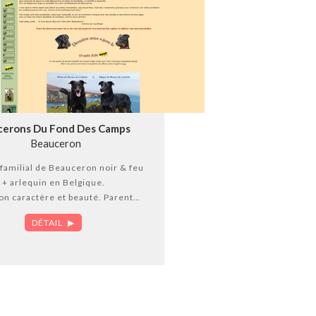
cerons Du Fond Des Camps
Beauceron
familial de Beauceron noir & feu
+ arlequin en Belgique.
n caractère et beauté. Parents
s de dysplasie ayant obtenu les
DÉTAIL
cotations françaises.
hiots sont beaucoup manipulés
n faire des chiens équilibrés et
bles tout comme le sont leurs
parents.
des chiots durant toute leur vie.
ses photos et résultats d’expos