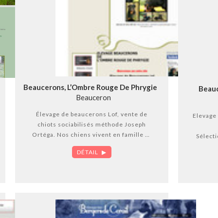
Beaucerons, L’Ombre Rouge De Phrygie
Beau
Beauceron
Élevage de beaucerons Lof, vente de
Elevage 
chiots sociabilisés méthode Joseph
Ortéga. Nos chiens vivent en famille et
Sélectio
nos mariages sont réfléchis pour vous
indemne
DÉTAIL
offrir de beaux et bons compagnons.
Nous sommes un petit élevage dans les
Les c
Landes, prés de mont de marsan.
pour e
socia
Suivi 
Nombreu