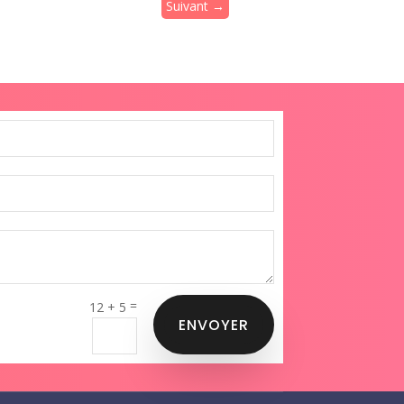
Suivant →
=
12 + 5
ENVOYER