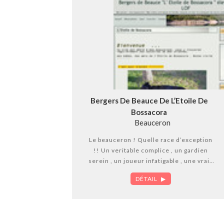
professionnel: siret 49856065500017 /
n° certificat capacité 40-024.
Bergers De Beauce De L’Etoile De
Bossacora
Beauceron
Le beauceron ! Quelle race d’exception
!! Un veritable complice , un gardien
serein , un joueur infatigable , une vraie
soif d’apprendre ! de faire plaisir à son
DÉTAIL
maitre,Fougueux , un peu brutal , certes,
mais le beauceron sait parfaitement
calmer ses ardeurs dès lors qu’il
detecte la fragilité d’un enfant ou d’une
personne agée , il vous observe et sait