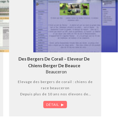
Venez 
Des Bergers De Corail – Eleveur De
Chiens Berger De Beauce
Beauceron
Elevage des bergers de corail : chiens de
race beauceron
Depuis plus de 10 ans nos élevons des
beaucerons noir et feu et arlequin et
DÉTAIL
des léonberg. N’hésitez pas à venir nous
voir…
localisation géographique:deux sèvres