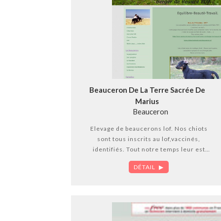
Beauceron De La Terre Sacrée De
Marius
Beauceron
Elevage de beaucerons lof. Nos chiots
sont tous inscrits au lof,vaccinés,
identifiés. Tout notre temps leur est
consacré, sociabilté, début d’éducation,
DÉTAIL
propreté, afin qu’ils puissent, avec vous,
avoir une vie heureuse.
Chez nous ni box ni chenil, nos chiens
vivent avec nous, en famille.
Nous sommes un élevage familial mais