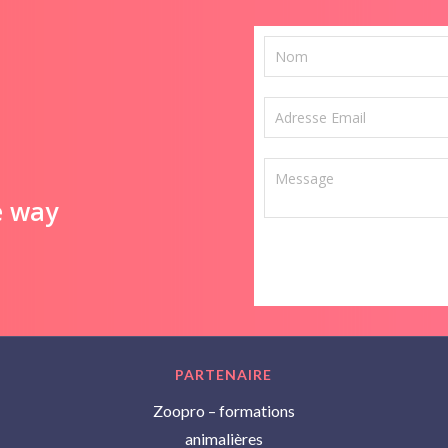
e way
PARTENAIRE
Zoopro – formations
animalières