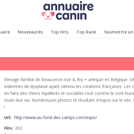
uaire
Nouveautés
Top Hits
Top Rank
Soumettre un 
Elevage familial de Beauceron noir & feu + arlequin en Belgique.
Sé
indemnes de dysplasie ayant obtenu les cotations françaises.
Les c
en faire des chiens équilibrés et sociables tout comme le sont leur
toute leur vie.
Nombreuses photos et résultats d'expos sur le site.
V
!
Url:
http://www.au-fond-des-camps.com/expo/
202
Hits: