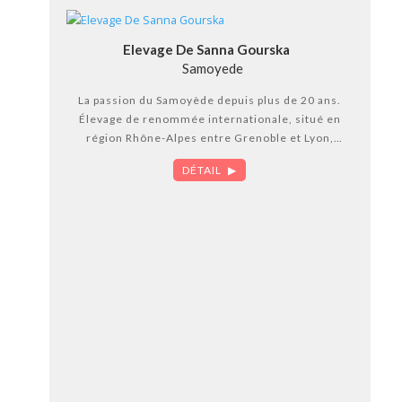
Elevage De Sanna Gourska
Samoyede
La passion du Samoyède depuis plus de 20 ans.
Élevage de renommée internationale, situé en
région Rhône-Alpes entre Grenoble et Lyon,
reproducteurs Multi Champions sélectionnés
DÉTAIL
sur des critères de beauté, de santé et de
tempérament. Chiots sur réservation, étalons
primés disponibles pour saillie, visite sur
rendez-vous.