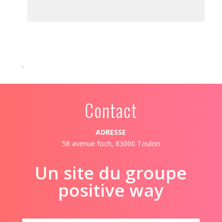
Contact
ADRESSE
58 avenue foch, 83000 Toulon
Un site du groupe
positive way