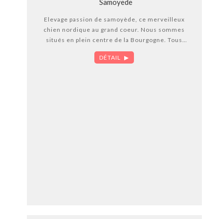
Samoyede
Elevage passion de samoyède, ce merveilleux
chien nordique au grand coeur. Nous sommes
situés en plein centre de la Bourgogne. Tous
nos chiens et chiots sont inscrits à un livre des
DÉTAIL
origines. Conseils et suivi assurés. Visites
uniquement sur rendez vous.