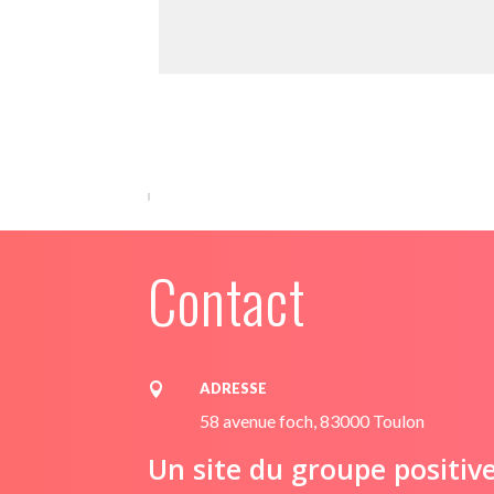
Contact
ADRESSE

58 avenue foch, 83000 Toulon
Un site du groupe positiv