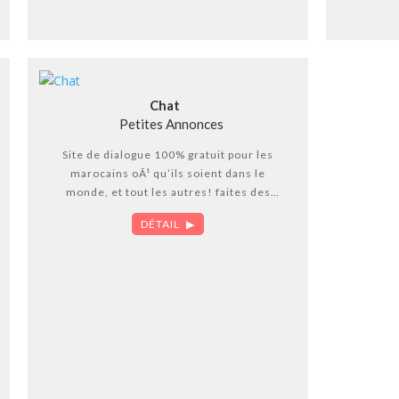
Chat
Petites Annonces
Site de dialogue 100% gratuit pour les
marocains oÃ¹ qu’ils soient dans le
monde, et tout les autres! faites des
rencontres gratuites sur le premier
DÉTAIL
portail de tchatche l’Afrique,
intÃ©gralement gratuit et accessible Ã
toutes et Ã tous.