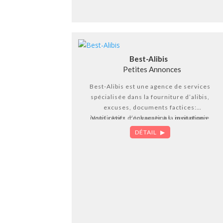
Best-Alibis
Petites Annonces
Best-Alibis est une agence de services
spécialisée dans la fourniture d’alibis,
excuses, documents factices:
justificatifs, convocations, invitations,
Vous rêvez d’échapper à la monotonie
appels téléphoniques, e-mails, SMS,
de votre quotidien, ou désirez vous
DÉTAIL
payer du bon temps ? Vous rendre à un
etc…
rendez-vous personnel, ou tout
simplement vous éclipser en toute
tranquillité sans éveiller les soupçons
de vos proches ? Pourquoi vous en
priver ?