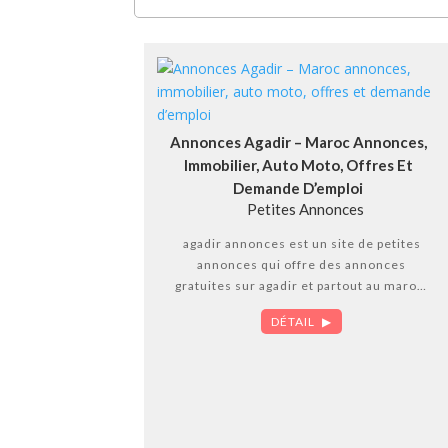
Annonces Agadir – Maroc Annonces,
Immobilier, Auto Moto, Offres Et
Demande D’emploi
Petites Annonces
agadir annonces est un site de petites
annonces qui offre des annonces
gratuites sur agadir et partout au maroc,
retrouvez toutes les categories de
DÉTAIL
petites annonces: annonces gratuites,
annonces immobilieres, annonce
voitures agadir, telephone portable..