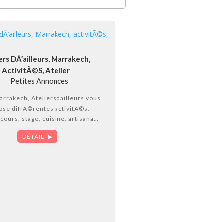
ers DÂ’ailleurs, Marrakech,
ActivitÃ©s, Atelier
Petites Annonces
arrakech, Ateliersdailleurs vous
ose diffÃ©rentes activitÃ©s,
 cours, stage, cuisine, artisanat,
etre, excursion Ã Marrakech –
DÉTAIL
uvrez Marrakech et le Maroc