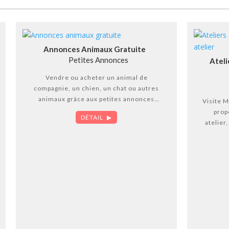
Annonces Animaux Gratuite
Petites Annonces
Ateli
Vendre ou acheter un animal de
compagnie, un chien, un chat ou autres
animaux grâce aux petites annonces
Visite M
gratuites. Sur annonces animalières
prop
DÉTAIL
gratuites il est facile de vendre ou
atelier,
d’acheter un animal de compagnie. Les
bien 
annonces animaux sont gratuites ou
DÃ©co
payantes. La consultation des annonces
est gratuite.