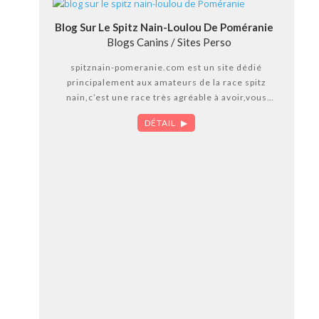
Blog Sur Le Spitz Nain-Loulou De Poméranie
Blogs Canins / Sites Perso
spitznain-pomeranie.com est un site dédié
principalement aux amateurs de la race spitz
nain,c’est une race très agréable à avoir,vous
trouvez sur le site toutes les informations qui
DÉTAIL
pourront vous aidez et vous guider