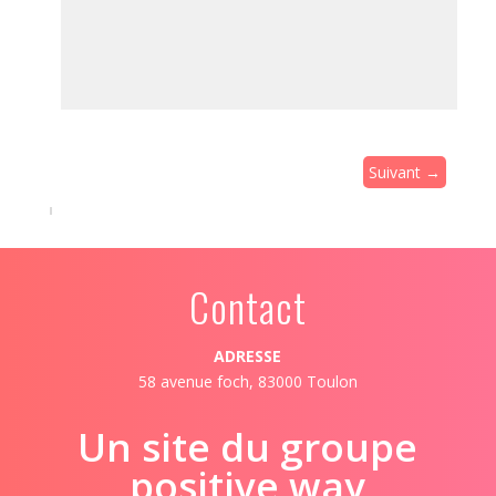
Suivant →
Contact
ADRESSE
58 avenue foch, 83000 Toulon
Un site du groupe
positive way