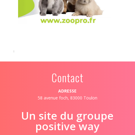
Contact
ADRESSE
58 avenue foch, 83000 Toulon
Un site du groupe
positive way