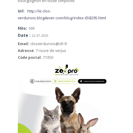
bourguignon en toute simplicité.
Url:
http://le-clos-
verdunois.blog4ever.com/blog/index-658295.html
Hits:
169
Date :
22-07-2025
Email:
closverdunois@sfr.fr
Adresse:
7 roure de verjux
Code postal:
71350