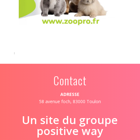
Contact
ADRESSE
58 avenue foch, 83000 Toulon
Un site du groupe
positive way