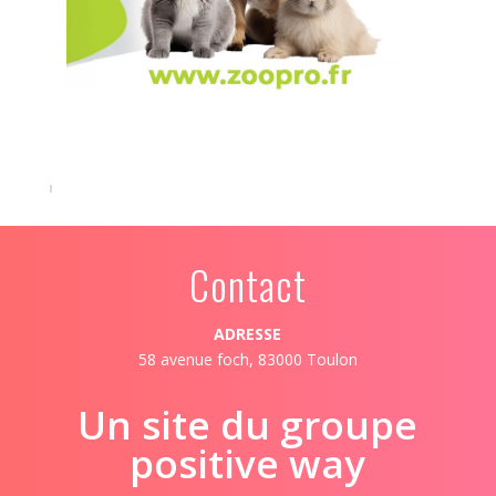
Contact
ADRESSE
58 avenue foch, 83000 Toulon
Un site du groupe
positive way