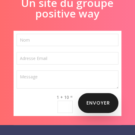
Un site du groupe
positive way
=
1 + 10
ENVOYER