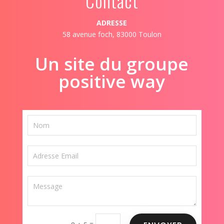
Contact
ADRESSE
58 avenue foch, 83000 Toulon
Un site du groupe
positive way
=