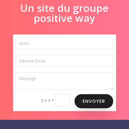
Un site du groupe
positive way
=
7 + 1
ENVOYER