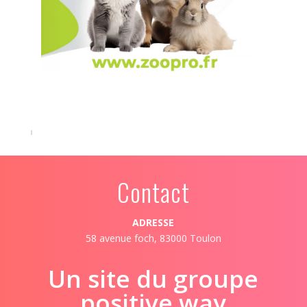
Contact
ADRESSE
58 avenue foch, 83000 Toulon
Un site du groupe
positive way