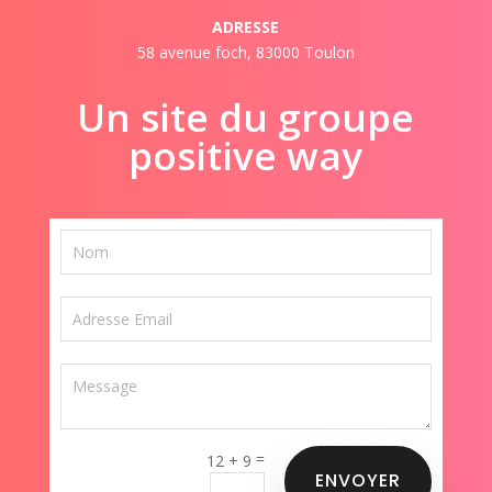
ADRESSE
58 avenue foch, 83000 Toulon
Un site du groupe
positive way
=
12 + 9
ENVOYER