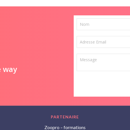
e way
PARTENAIRE
Zoopro – formations