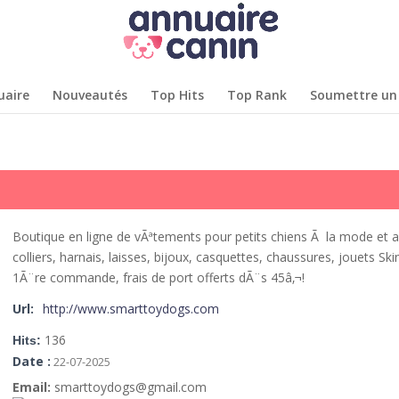
uaire
Nouveautés
Top Hits
Top Rank
Soumettre un 
Boutique en ligne de vÃªtements pour petits chiens Ã la mode et a
colliers, harnais, laisses, bijoux, casquettes, chaussures, jouets 
1Ã¨re commande, frais de port offerts dÃ¨s 45â‚¬!
Url:
http://www.smarttoydogs.com
136
Hits:
Date :
22-07-2025
Email:
smarttoydogs@gmail.com