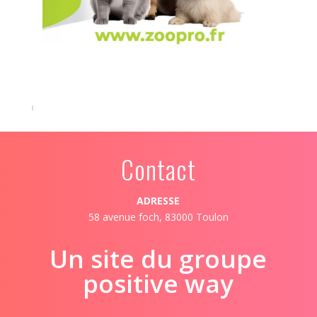
Contact
ADRESSE
58 avenue foch, 83000 Toulon
Un site du groupe
positive way