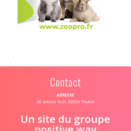
Contact
ADRESSE
58 avenue foch, 83000 Toulon
Un site du groupe
positive way