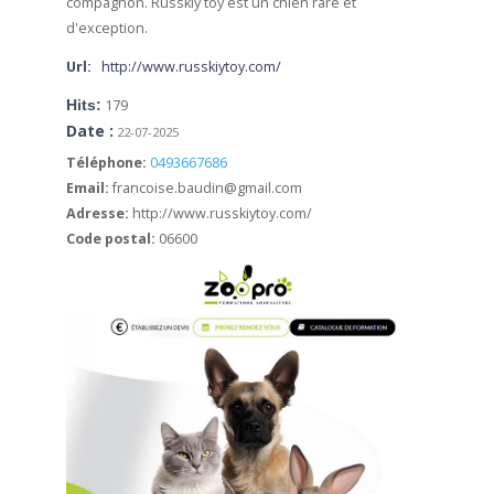
compagnon. Russkiy toy est un chien rare et
d'exception.
Url:
http://www.russkiytoy.com/
Hits:
179
Date :
22-07-2025
Téléphone:
0493667686
Email:
francoise.baudin@gmail.com
Adresse:
http://www.russkiytoy.com/
Code postal:
06600