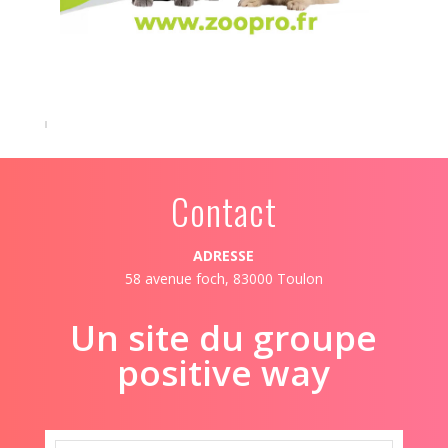
Contact
ADRESSE
58 avenue foch, 83000 Toulon
Un site du groupe
positive way