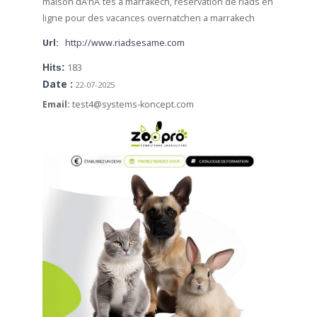
maison dÂ’hÃ´tes a marrakech, reservation de
riads en
ligne pour des vacances overnatchen a marrakech
Url:
http://www.riadsesame.com
Hits:
183
Date :
22-07-2025
Email:
test4@systems-koncept.com