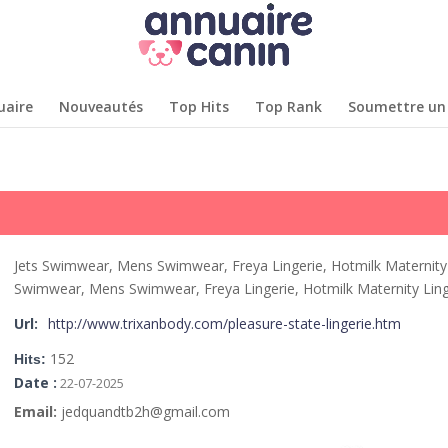
uaire
Nouveautés
Top Hits
Top Rank
Soumettre un 
Jets Swimwear, Mens Swimwear, Freya Lingerie, Hotmilk Maternity 
Swimwear, Mens Swimwear, Freya Lingerie, Hotmilk Maternity Ling
Url:
http://www.trixanbody.com/pleasure-state-lingerie.htm
152
Hits:
Date :
22-07-2025
Email:
jedquandtb2h@gmail.com