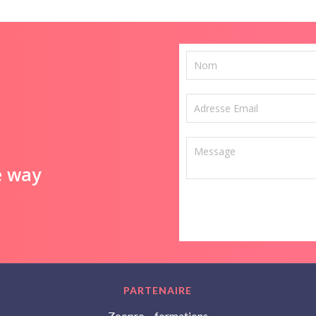
e way
PARTENAIRE
Zoopro – formations