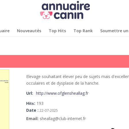
uaire
Nouveautés
Top Hits
Top Rank
Soumettre un 
Elevage souhaitant élever peu de sujets mais d'excelle
occulaires et de dysplasie de la hanche.
Url:
http://www.ofglensheallag.fr
193
Hits:
Date :
22-07-2025
Email:
sheallag@club-internet.fr