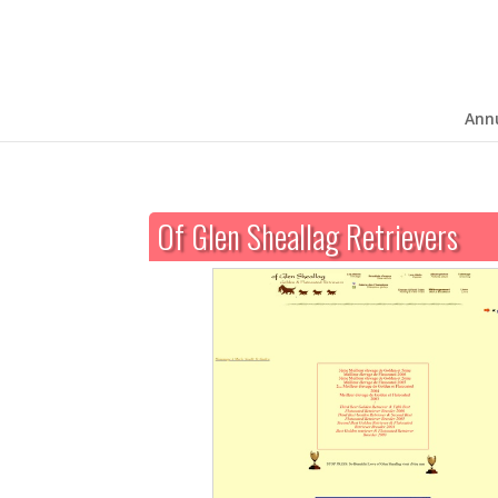
Ann
Of Glen Sheallag Retrievers