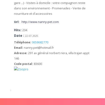
gare …)
- Visites à domicile : votre compagnon reste
dans son environnement
- Promenades
- Vente de
nourriture et d'accessoires
Url:
http://www.nanny-pet.com
Hits:
204
Date :
22-07-2025
Téléphone:
0658682770
Email:
nanny.pet@hotmail.fr
Adresse:
291 av général norbert riera, villa trajan appt
146
Code postal:
83600