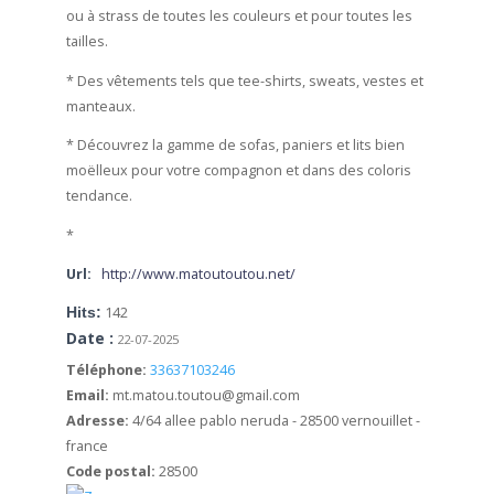
ou à strass de toutes les couleurs et pour toutes les
tailles.
* Des vêtements tels que tee-shirts, sweats, vestes et
manteaux.
* Découvrez la gamme de sofas, paniers et lits bien
moëlleux pour votre compagnon et dans des coloris
tendance.
*
Url:
http://www.matoutoutou.net/
Hits:
142
Date :
22-07-2025
Téléphone:
33637103246
Email:
mt.matou.toutou@gmail.com
Adresse:
4/64 allee pablo neruda - 28500 vernouillet -
france
Code postal:
28500