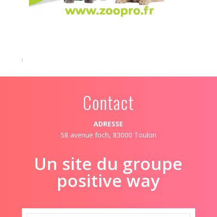
Contact
ADRESSE
58 avenue foch, 83000 Toulon
Un site du groupe
positive way