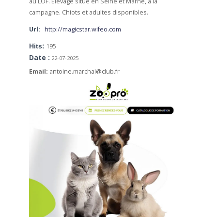
au LOF. Elevage situé en Seine et Marne, à la
campagne. Chiots et adultes disponibles.
Url:
http://magicstar.wifeo.com
Hits:
195
Date :
22-07-2025
Email:
antoine.marchal@club.fr