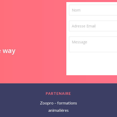
e way
PARTENAIRE
Zoopro – formations
animalières