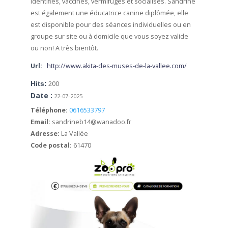
identifiés, vaccinés, vermifugés et socialisés. Sandrine
est également une éducatrice canine diplômée, elle
est disponible pour des séances individuelles ou en
groupe sur site ou à domicile que vous soyez valide
ou non!
A très bientôt.
Url:
http://www.akita-des-muses-de-la-vallee.com/
Hits:
200
Date :
22-07-2025
Téléphone:
0616533797
Email:
sandrineb14@wanadoo.fr
Adresse:
La Vallée
Code postal:
61470