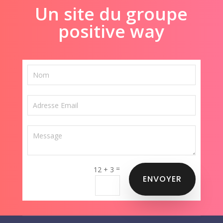
Un site du groupe
positive way
=
12 + 3
ENVOYER