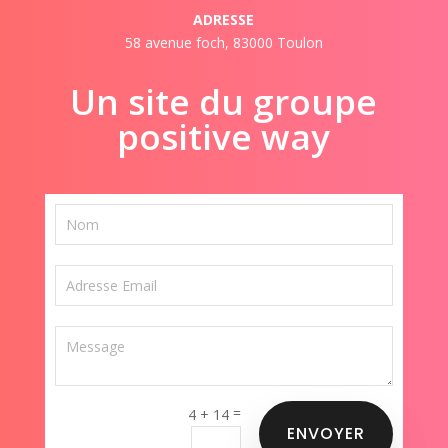
ADRESSE
58 avenue foch, 83000 Toulon
Un site du groupe
positive way
=
4 + 14
ENVOYER