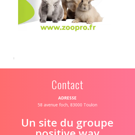
Contact
ADRESSE
58 avenue foch, 83000 Toulon
Un site du groupe
positive way