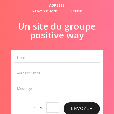
ADRESSE
58 avenue foch, 83000 Toulon
Un site du groupe
positive way
=
1 + 9
ENVOYER