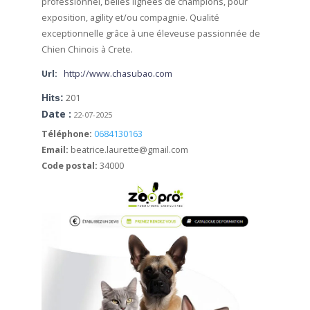
professionnel, belles lignées de champions, pour
exposition, agility et/ou compagnie.
Qualité
exceptionnelle grâce à une éleveuse passionnée de
Chien Chinois à Crete.
Url:
http://www.chasubao.com
Hits:
201
Date :
22-07-2025
Téléphone:
0684130163
Email:
beatrice.laurette@gmail.com
Code postal:
34000