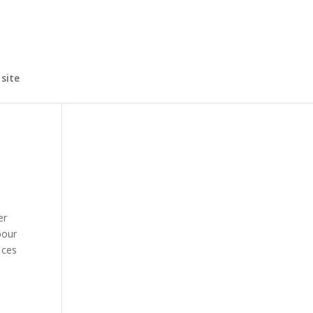
site
er
pour
 ces