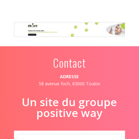
Contact
ADRESSE
58 avenue foch, 83000 Toulon
Un site du groupe
positive way