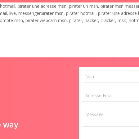
e hotmail, pirater une adresse msn, pirater un msn, pirater msn messe
il, live, messengerpirater msn, pirater hotmail, pirater une adresse
compte msn, pirater webcam msn, pirater, hacker, cracker, msn, hotma
e way