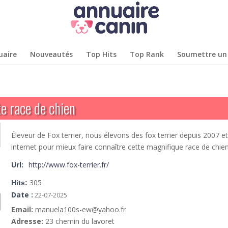
uaire
Nouveautés
Top Hits
Top Rank
Soumettre un 
te race de chien
Éleveur de Fox terrier, nous élevons des fox terrier depuis 2007 e
internet pour mieux faire connaître cette magnifique race de chien
Url:
http://www.fox-terrier.fr/
305
Hits:
Date :
22-07-2025
Email:
manuela100s-ew@yahoo.fr
Adresse:
23 chemin du lavoret