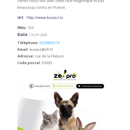
Venez nous voir avec cette race magnifique et pas
beaucoup connu en France.
Url:
http://www.kuvasz.lu
Hits:
153
Date :
22-07-2025
Téléphone:
0329800273
Email:
kuvasz@sfr.fr
Adresse:
rue de la Filature
Code postal:
55600