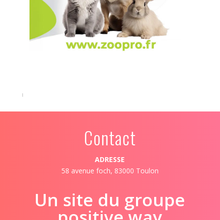
Contact
ADRESSE
58 avenue foch, 83000 Toulon
Un site du groupe
positive way