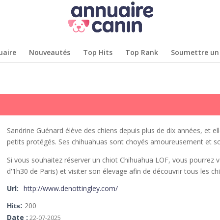
uaire
Nouveautés
Top Hits
Top Rank
Soumettre un 
Sandrine Guénard élève des chiens depuis plus de dix années, et e
petits protégés. Ses chihuahuas sont choyés amoureusement et soci
Si vous souhaitez réserver un chiot Chihuahua LOF, vous pourrez 
d'1h30 de Paris) et visiter son élevage afin de découvrir tous les chi
Url:
http://www.denottingley.com/
200
Hits:
Date :
22-07-2025