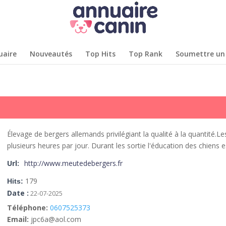
uaire
Nouveautés
Top Hits
Top Rank
Soumettre un 
Élevage de bergers allemands privilégiant la qualité à la quantité.
plusieurs heures par jour.
Durant les sortie l'éducation des chiens e
Url:
http://www.meutedebergers.fr
179
Hits:
Date :
22-07-2025
Téléphone:
0607525373
Email:
jpc6a@aol.com