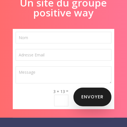
Un site du groupe
positive way
=
3 + 13
ENVOYER