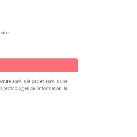
site
ecrute aprÃ¨s le bac et aprÃ¨s une
 technologies de l'information, la