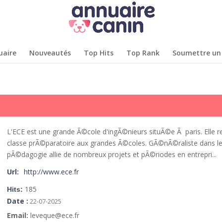
uaire
Nouveautés
Top Hits
Top Rank
Soumettre un 
L'ECE est une grande Ã©cole d'ingÃ©nieurs situÃ©e Ã paris. Elle r
classe prÃ©paratoire aux grandes Ã©coles. GÃ©nÃ©raliste dans les
pÃ©dagogie allie de nombreux projets et pÃ©riodes en entrepri...
Url:
http://www.ece.fr
185
Hits:
Date :
22-07-2025
Email:
leveque@ece.fr