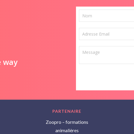
e way
PARTENAIRE
Zoopro – formations
animalières