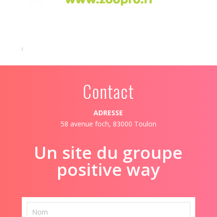
Contact
ADRESSE
58 avenue foch, 83000 Toulon
Un site du groupe
positive way