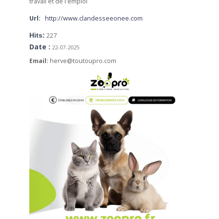
travail et de l'emploi
Url:
http://www.clandesseeonee.com
Hits:
227
Date :
22-07-2025
Email:
herve@toutoupro.com