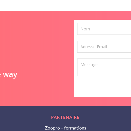
e way
PARTENAIRE
Zoopro – formations