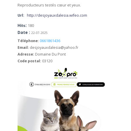
Reproducteurs testés cœur et yeux.
Url:
http://desjoyauxdalesia.wifeo.com
Hits:
180
Date :
22-07-2025
Téléphone:
0661861436
Email:
desjoyauxdalesia@yahoo.fr
Adresse:
Domaine Du Pont
Code postal:
03120