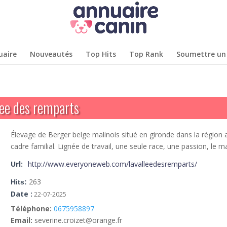
uaire
Nouveautés
Top Hits
Top Rank
Soumettre un 
lee des remparts
Élevage de Berger belge malinois situé en gironde dans la région 
cadre familial. Lignée de travail, une seule race, une passion, le ma
Url:
http://www.everyoneweb.com/lavalleedesremparts/
263
Hits:
Date :
22-07-2025
Téléphone:
0675958897
Email:
severine.croizet@orange.fr