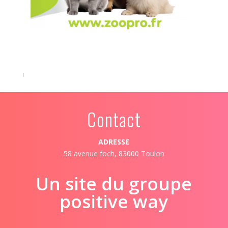
Contact
ADRESSE
58 avenue foch, 83000 Toulon
Un site du groupe
positive way