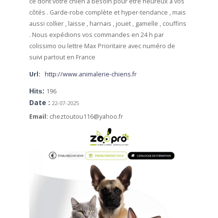
ce dont votre chien a besoin pour être heureux à vos
côtés .
Garde-robe complète et hyper-tendance , mais
aussi collier , laisse , harnais , jouet , gamelle , couffins
.
Nous expédions vos commandes en 24 h par
colissimo ou lettre Max Prioritaire avec numéro de
suivi partout en France
Url:
http://www.animalerie-chiens.fr
Hits:
196
Date :
22-07-2025
Email:
cheztoutou116@yahoo.fr