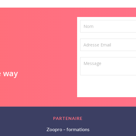
e way
PARTENAIRE
Zoopro – formations