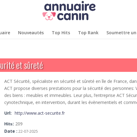
uaire
Nouveautés
Top Hits
Top Rank
Soumettre un 
urité et sûreté
ACT Sécurité, spécialiste en sécurité et sûreté en île de France, da
ACT propose diverses prestations pour la sécurité des personnes: VI
des biens : meubles et immeubles. Leur plus, l’entreprise ACT Sécu
cynotechnique, en intervention, durant les évènementiels et comme
Url:
http://www.act-securite.fr
209
Hits:
Date :
22-07-2025