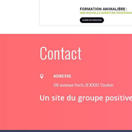
Contact
ADRESSE

58 avenue foch, 83000 Toulon
Un site du groupe positiv